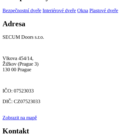
Bezpečnostní dveře
Interiérové dveře
Okna
Plastové dveře
Adresa
SECUM Doors s.r.o.
Vlkova 454/14,
Žižkov (Prague 3)
130 00 Prague
IČO: 07523033
DIČ: CZ07523033
Zobrazit na mapě
Kontakt