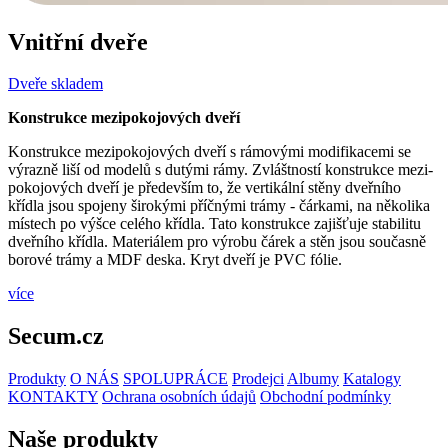
Vnitřní dveře
Dveře skladem
Konstrukce mezi­pokojových dveří
Konstrukce mezi­pokojových dveří s rámovými modifikacemi se
výrazně liší od modelů s dutými rámy. Zvláštností konstrukce mezi­
pokojových dveří je především to, že vertikální stěny dveřního
křídla jsou spojeny širokými příčnými trámy - čárkami, na několika
místech po výšce celého křídla. Tato konstrukce zajišťuje stabilitu
dveřního křídla. Materiálem pro výrobu čárek a stěn jsou současně
borové trámy a MDF deska. Kryt dveří je PVC fólie.
více
Secum.cz
Produkty
O NÁS
SPOLUPRÁCE
Prodejci
Albumy
Katalogy
KONTAKTY
Ochrana osobních údajů
Obchodní podmínky
Naše produkty