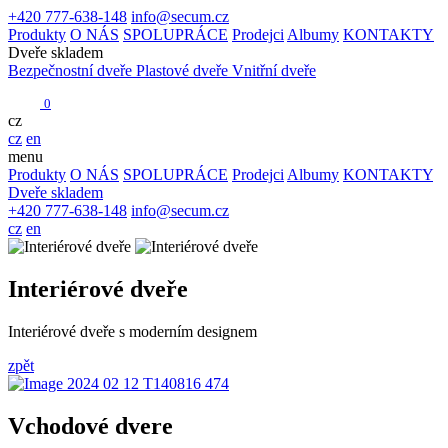
+420 777-638-148
info@secum.cz
Produkty
O NÁS
SPOLUPRÁCE
Prodejci
Albumy
KONTAKTY
Dveře skladem
Bezpečnostní dveře
Plastové dveře
Vnitřní dveře
0
cz
cz
en
menu
Produkty
O NÁS
SPOLUPRÁCE
Prodejci
Albumy
KONTAKTY
Dveře skladem
+420 777-638-148
info@secum.cz
cz
en
Interiérové dveře
Interiérové dveře s moderním designem
zpět
Vchodové dvere